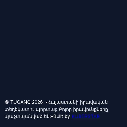
Հարկադիր
→
Ինչպե՞ս բողոքարկել ճանապարհային
ոստիկանության տեսախցիկի
տուգանքը. ամբողջական ուղեցույց
0
0
Ոստիկանություն
→
Ինչպե՞ս տեսնել Հարկադիրը
0
0
Հարկադիր
→
© TUGANQ
2026
.
•
Հայաստանի իրավական
տեղեկատու պորտալ: Բոլոր իրավունքները
պաշտպանված են:
•
Built by
KUBERSTAR