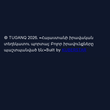
Ինչպե՞ս բողոքարկել Պարեկի կողմից
կազմված ակտը
0
0
Պարեկային
→
© TUGANQ
2026
.
•
Հայաստանի իրավական
տեղեկատու պորտալ: Բոլոր իրավունքները
պաշտպանված են:
•
Built by
KUBERSTAR